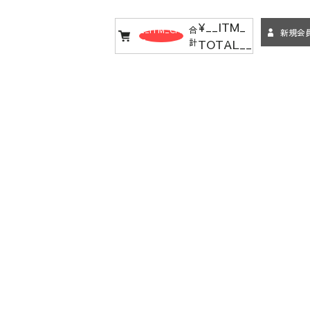
¥__ITM_
__ITM_CN
合
新規会
TOTAL__
T__
計