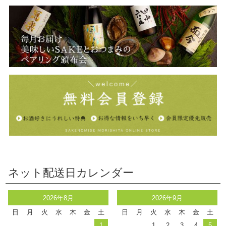
ネット配送日カレンダー
2026年8月
2026年9月
日
月
火
水
木
金
土
日
月
火
水
木
金
土
1
1
2
3
4
5