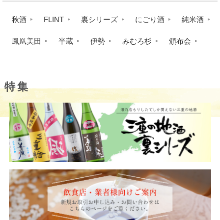
秋酒
FLINT
裏シリーズ
にごり酒
純米酒
鳳凰美田
半蔵
伊勢
みむろ杉
頒布会
特集