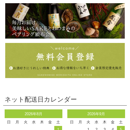
ネット配送日カレンダー
2026年8月
2026年9月
日
月
火
水
木
金
土
日
月
火
水
木
金
土
1
1
2
3
4
5