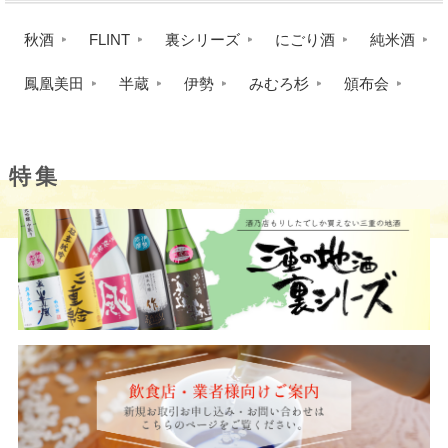
秋酒
FLINT
裏シリーズ
にごり酒
純米酒
鳳凰美田
半蔵
伊勢
みむろ杉
頒布会
特集