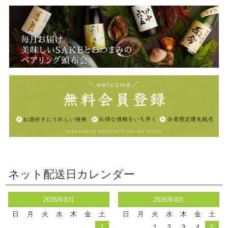
ネット配送日カレンダー
2026年8月
2026年9月
日
月
火
水
木
金
土
日
月
火
水
木
金
土
1
1
2
3
4
5