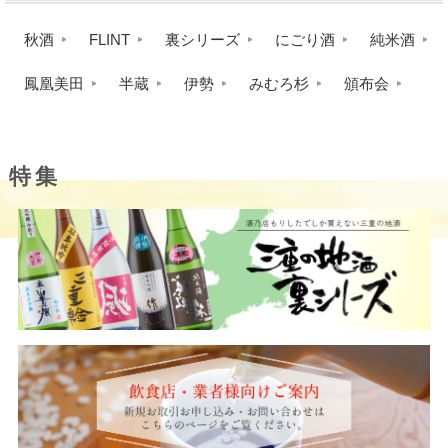
秋酒
FLINT
裏シリーズ
にごり酒
純米酒
鳳凰美田
半蔵
伊勢
みむろ杉
頒布会
特集