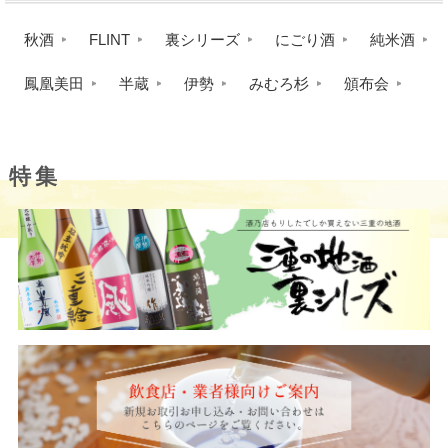
秋酒
FLINT
裏シリーズ
にごり酒
純米酒
鳳凰美田
半蔵
伊勢
みむろ杉
頒布会
特集