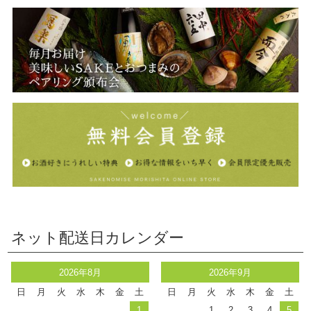
ネット配送日カレンダー
2026年8月
2026年9月
日
月
火
水
木
金
土
日
月
火
水
木
金
土
1
1
2
3
4
5