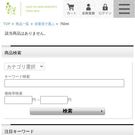
>
>
>
TOP
商品一覧
容量別で選ぶ
750ml
該当商品はありません。
商品検索
キーワード検索
価格帯検索
円 ～
円
注目キーワード