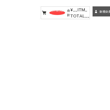
¥__ITM_
__ITM_CN
合
新規会
TOTAL__
T__
計