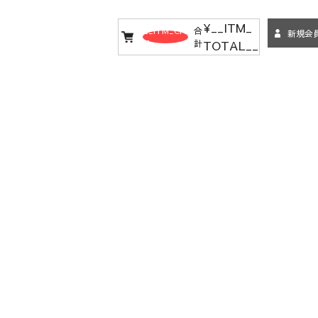
¥__ITM_
__ITM_CN
合
新規会
TOTAL__
T__
計