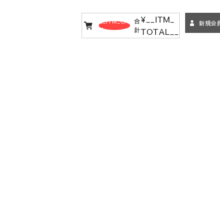
¥__ITM_
__ITM_CN
合
新規会
TOTAL__
T__
計