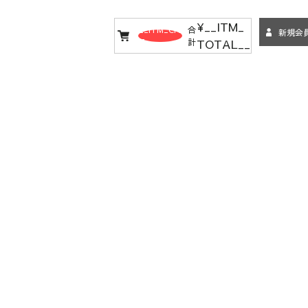
¥__ITM_
__ITM_CN
合
新規会
TOTAL__
T__
計