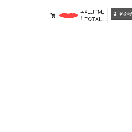
¥__ITM_
__ITM_CN
合
新規会
TOTAL__
T__
計