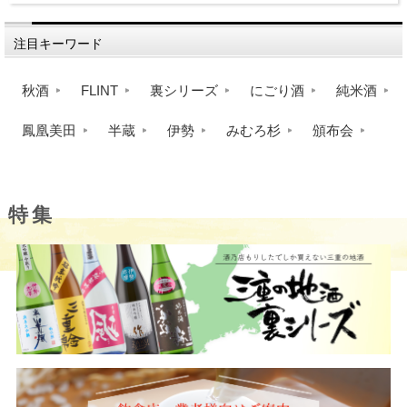
注目キーワード
秋酒
FLINT
裏シリーズ
にごり酒
純米酒
鳳凰美田
半蔵
伊勢
みむろ杉
頒布会
特集