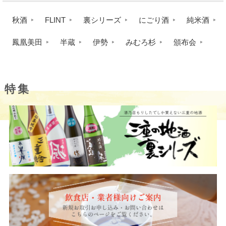
秋酒
FLINT
裏シリーズ
にごり酒
純米酒
鳳凰美田
半蔵
伊勢
みむろ杉
頒布会
特集