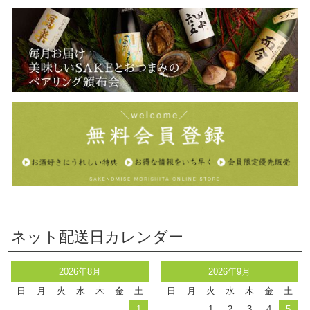
ネット配送日カレンダー
2026年8月
2026年9月
日
月
火
水
木
金
土
日
月
火
水
木
金
土
1
1
2
3
4
5