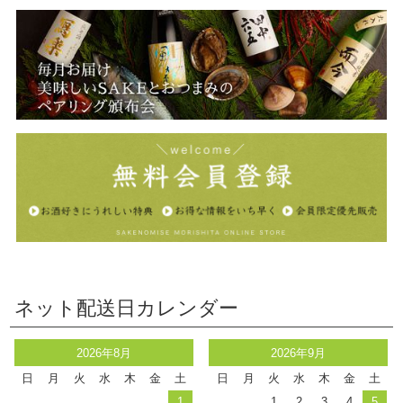
ネット配送日カレンダー
2026年8月
2026年9月
日
月
火
水
木
金
土
日
月
火
水
木
金
土
1
1
2
3
4
5