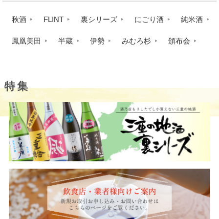
秋酒
FLINT
裏シリーズ
にごり酒
純米酒
鳳凰美田
半蔵
伊勢
みむろ杉
頒布会
特集