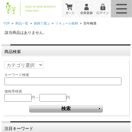
>
>
>
>
TOP
商品一覧
銘柄で選ぶ
リキュール銘柄
百年梅酒
該当商品はありません。
商品検索
キーワード検索
価格帯検索
円 ～
円
注目キーワード