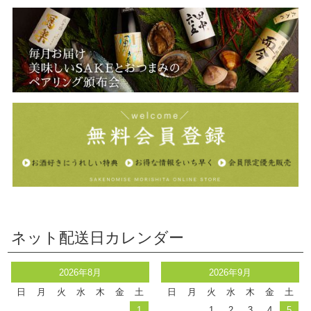
ネット配送日カレンダー
2026年8月
2026年9月
日
月
火
水
木
金
土
日
月
火
水
木
金
土
1
1
2
3
4
5