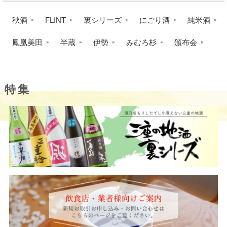
秋酒
FLINT
裏シリーズ
にごり酒
純米酒
鳳凰美田
半蔵
伊勢
みむろ杉
頒布会
特集