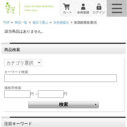
>
>
>
>
TOP
商品一覧
蔵元で選ぶ
日本酒蔵元
加茂錦酒造/新潟
該当商品はありません。
商品検索
キーワード検索
価格帯検索
円 ～
円
注目キーワード