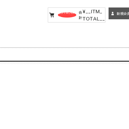
¥__ITM_
__ITM_CN
合
新規会
TOTAL__
T__
計