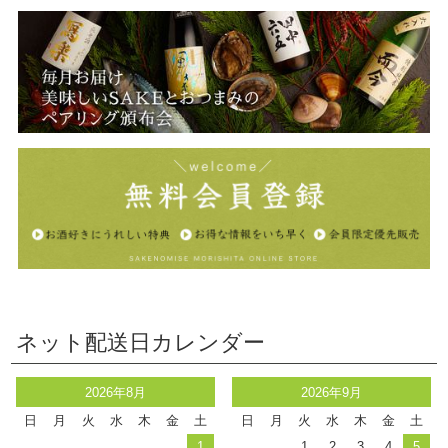
ネット配送日カレンダー
2026年8月
2026年9月
日
月
火
水
木
金
土
日
月
火
水
木
金
土
1
1
2
3
4
5