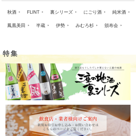
秋酒
FLINT
裏シリーズ
にごり酒
純米酒
鳳凰美田
半蔵
伊勢
みむろ杉
頒布会
特集