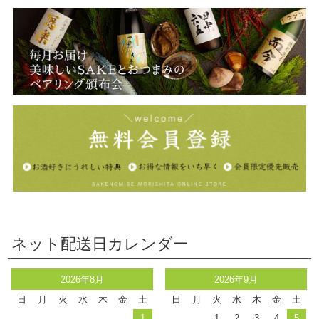
ネット配送日カレンダー
2026年8月
2026年9月
日
月
火
水
木
金
土
日
月
火
水
木
金
土
1
1
2
3
4
5