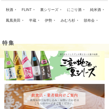
秋酒
FLINT
裏シリーズ
にごり酒
純米酒
鳳凰美田
半蔵
伊勢
みむろ杉
頒布会
特集