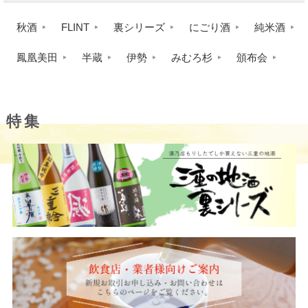
秋酒
FLINT
裏シリーズ
にごり酒
純米酒
鳳凰美田
半蔵
伊勢
みむろ杉
頒布会
特集