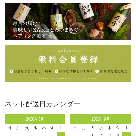
ネット配送日カレンダー
2026年8月
2026年9月
日
月
火
水
木
金
土
日
月
火
水
木
金
土
1
1
2
3
4
5