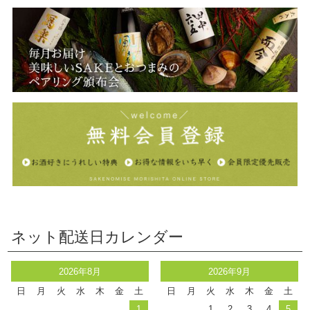
ネット配送日カレンダー
2026年8月
2026年9月
日
月
火
水
木
金
土
日
月
火
水
木
金
土
1
1
2
3
4
5