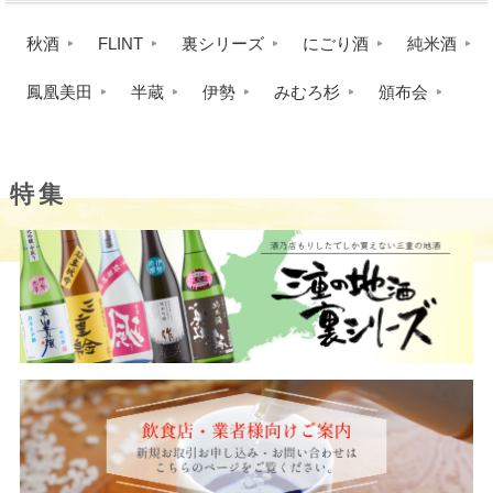
秋酒
FLINT
裏シリーズ
にごり酒
純米酒
鳳凰美田
半蔵
伊勢
みむろ杉
頒布会
特集