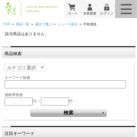
>
>
>
>
TOP
商品一覧
蔵元で選ぶ
ジュース蔵元
平和酒造
該当商品はありません。
商品検索
キーワード検索
価格帯検索
円 ～
円
注目キーワード