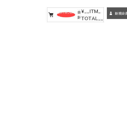
¥__ITM_
__ITM_CN
合
新規会
TOTAL__
T__
計